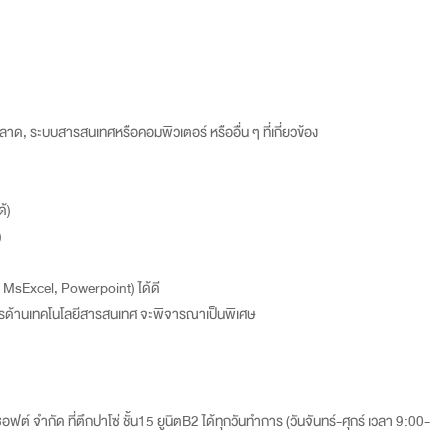
, ระบบสารสนเทศหรือคอมพิวเตอร์ หรืออื่น ๆ ที่เกี่ยวข้อง
ด้)
)
, MsExcel, Powerpoint) ได้ดี
รด้านเทคโนโลยีสารสนเทศ จะพิจารณาเป็นพิเศษ
อฟต์ จำกัด ที่ตึกปาโซ่ ชั้น15 ยูนิตB2 ได้ทุกวันทำการ (วันจันทร์-ศุกร์ เวลา 9:00-