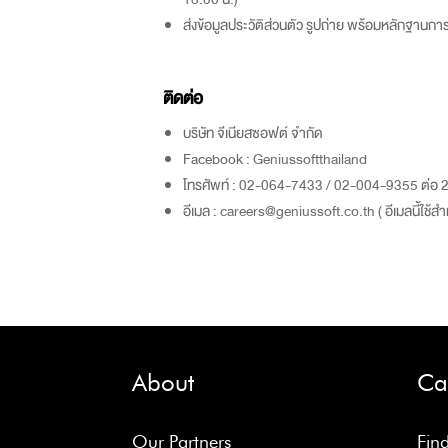
ส่งข้อมูลประวัติส่วนตัว รูปถ่าย พร้อมหลักฐานก
ติดต่อ
บริษัท จีเนียสซอฟต์ จำกัด
Facebook :
Geniussoftthailand
โทรศัพท์ :
02-064-7433
/
02-004-9355
ต่อ 
อีเมล :
careers@geniussoft.co.th
( อีเมลนี้ใช
About
Ca
Our Partners
Fin