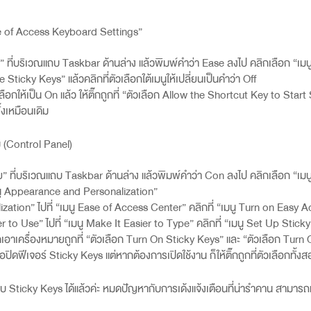
 of Access Keyboard Settings”
ย” ที่บริเวณแถบ
Taskbar
ด้านล่าง แล้วพิมพ์คำว่า
Ease
ลงไป คลิกเลือก “เม
 Sticky Keys” แล้วคลิกที่ตัวเลือกใต้เมนูให้เปลี่ยนเป็นคำว่า Off
เลือกให้เป็น On
แล้ว ให้ติ๊กถูกที่ “ตัวเลือก
Allow the Shortcut Key to Start
ั้งเหมือนเดิม
 (
Control Panel)
าย” ที่บริเวณแถบ
Taskbar
ด้านล่าง แล้วพิมพ์คำว่า
Con
ลงไป คลิกเลือก “เม
นู
Appearance and Personalization”
ization”
ไปที่ “เมนู
Ease of Access Center”
คลิกที่ “เมนู
Turn on Easy A
er to Use”
ไปที่ “เมนู
Make It Easier to Type”
คลิกที่ “เมนู
Set Up Sticky
๊กเอาเครื่องหมายถูกที่ “ตัวเลือก
Turn On Sticky Keys”
และ “ตัวเลือก
Turn 
ื่อปิดฟีเจอร์
Sticky Keys
แต่หากต้องการเปิดใช้งาน ก็ให้ติ๊กถูกที่ตัวเลือกทั้งส
ระบบ Sticky Keys ได้แล้วค่ะ หมดปัญหากับการเด้งแจ้งเตือนที่น่ารำคาน สามารถทำ