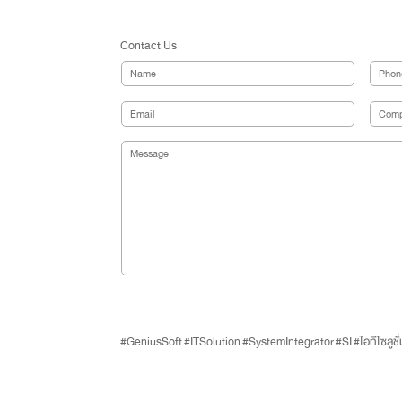
Contact Us
#GeniusSoft
#ITSolution
#SystemIntegrator
#SI
#ไอทีโซลูชั