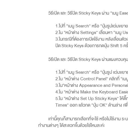
วิธีเปิด และ วิธีปิด Sticky Keys
ผ่าน “เมนู
Ease
1.ไปที่ “เมนู Search”
หรือ “ปุ่มรูปแว่นขยา
2.ใน “หน้าต่าง Settings” เลื่อนหา “เมนู Use
3.ในกรณีที่ต้องการเปิดใช้งาน หลังเลื่อนตัว
ปิด
Sticky Keys
ด้วยการกดปุ่ม
Shift 5
คร
วิธีเปิด และ วิธีปิด Sticky Keys
ผ่านแผงควบคุม
1.ไปที่ “เมนู
Search”
หรือ “ปุ่มรูป แว่นขย
2.ใน “หน้าต่าง
Control Panel”
คลิกที่ “เม
3.ใน
“
หน้าต่าง
Appearance and Personal
4.ใน “หน้าต่าง
Make the Keyboard Easi
5.ใน “หน้าต่าง
Set Up Sticky Keys”
ให้ติ
Times”
ออก แล้วกด “ปุ่ม
OK”
ด้านล่าง เพ
เท่านี้คุณก็สามารถเลือกที่จะใช้ หรือไม่ใช้งาน 
ทำงานต่างๆ ได้สะดวกขึ้นด้วยใช่ไหมละค่ะ