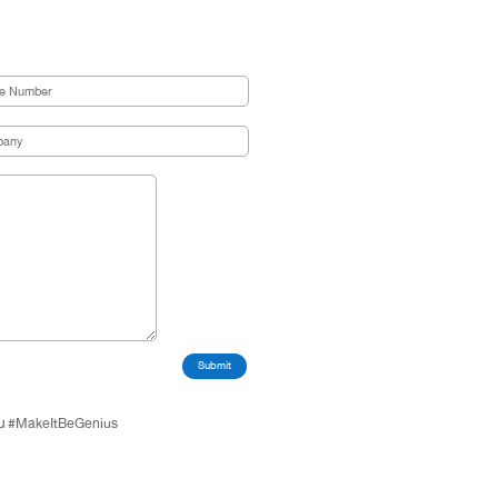
Submit
่น
#MakeItBeGenius