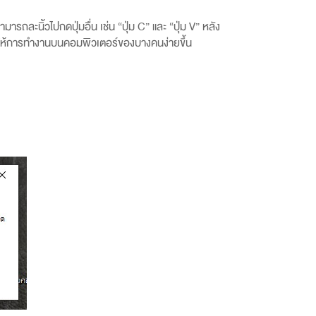
ามารถละนิ้วไปกดปุ่มอื่น เช่น “ปุ่ม
C”
และ “ปุ่ม
V”
หลัง
ะช่วยให้การทำงานบนคอมพิวเตอร์ของบางคนง่ายขึ้น