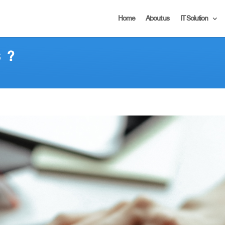
Home
About us
IT Solution
ร
?