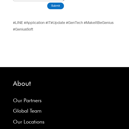
Submit
#LINE #Application #IT#Update #GenTech #MakeItBeGenius
#GeniusSoft
About
Our Partners
Global Team
Our Locations