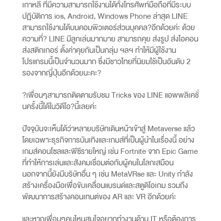
เกาหลี ที่มีความสามารถใช้งานได้ทั้งโทรศัพท์มือถือที่มีระบบ
ปฏิบัติการ ios, Android, Windows Phone ล่าสุด LINE
สามารถใช้งานได้บนคอมพิวเตอร์ส่วนบุคคล?อีกด้วยค่ะ ด้วย
ความที่? LINE มีลูกเล่นมากมาย สามารถคุย ส่งรูป ส่งไอคอน
ส่งสติกเกอร์ ตั้งค่าคุยกันเป็นกลุ่ม ฯลฯ ทำให้มีผู้ใช้งาน
โปรแกรมนี้เป็นจำนวนมาก ซึ่งมีชาวไทยที่นิยมใช้เป็นอันดับ 2
รองจากญี่ปุ่นอีกด้วยนะคะ?
?เพื่อนๆสามารถติดตามรับชม Tricks ของ LINE แอพพลิเคชั่
นครั้งนี้ได้ในวิดีโอ?นี้เลยค่ะ
ปัจจุบันจะเห็นได้ว่าหลายบริษัทเดินหน้าเข้าสู่ Metaverse แล้ว
โดยเฉพาะธุรกิจการบันเทิงและเกมส์ที่เป็นผู้นำในเรื่องนี้ อย่าง
เกมส์คอนโซลและพีซีรายใหญ่ เช่น Fortnite จาก Epic Game
ที่ทำให้การเล่นและสังคมเชื่อมต่อกับผู้คนในโลกเสมือน
นอกจากนี้ยังมีบริษัทอื่น ๆ เช่น MetaVRse และ Unity กำลัง
สร้างเครื่องมือเพื่อขับเคลื่อนแบรนด์และสตูดิโอเกม รวมถึง
พัฒนาการสร้างคอนเทนต์ของ AR และ VR อีกด้วยค่ะ
และหากเพื่อนๆคนไหนสนใจอยากทำงานด้าน IT หรือต้องการ