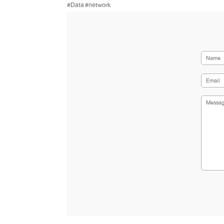
#Data
#network