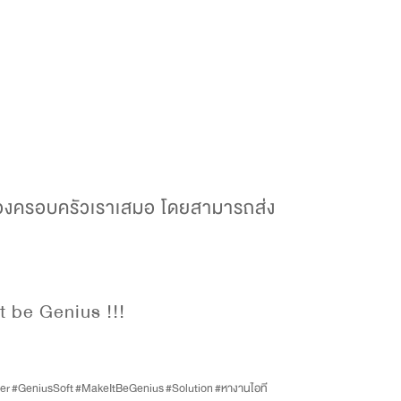
่งของครอบครัวเราเสมอ โดยสามารถส่ง
it be Genius !!!
er
#GeniusSoft
#MakeItBeGenius
#Solution
#หางานไอที