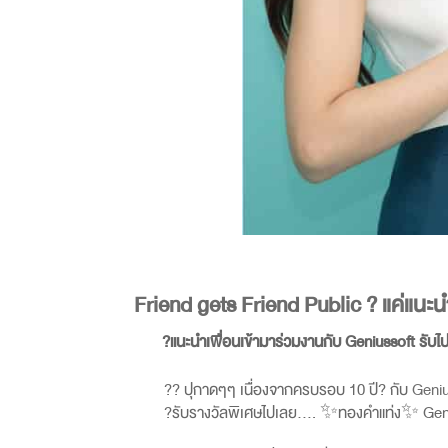
Friend gets Friend Public ? แค่แนะนำ
?แนะนำเพื่อนเข้ามาร่วมงานกับ Geniussoft รับไปเลย
?? ปุกาดๆๆ เนื่องจากครบรอบ 10 ปี? กับ
Geni
?รับรางวัลพิเศษไปเลย…. ✨ทองคำแท่ง✨ GeniusS