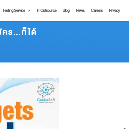
Testing Service
IT Outsource
Blog
News
Careers
Privacy
คร…ก็ได้