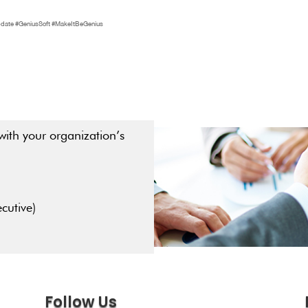
น#Update #GeniusSoft #MakeItBeGenius
with your organization’s
cutive)
Follow Us