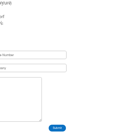
,คุณเจ)
brf
่ะ
Submit