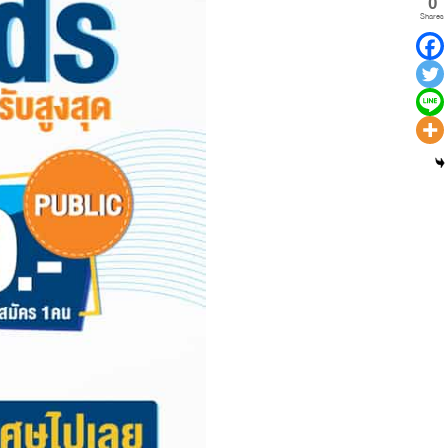
0
Shares