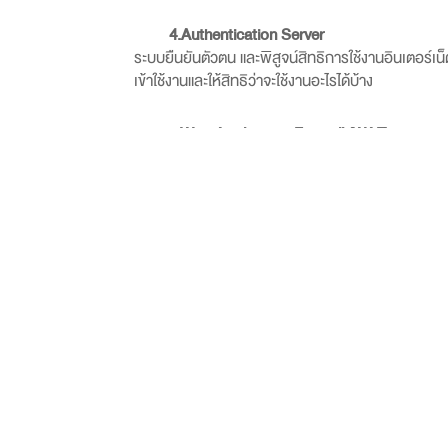
4.Authentication Server
ระบบยืนยันตัวตน และพิสูจน์สิทธิการใช้งานอินเตอร์เ
เข้าใช้งานและให้สิทธิว่าจะใช้งานอะไรได้บ้าง
5.
Web Application Firewall (WAF)
ระบบป้องกันการบุกรุก โจมตีระบบแอพพลิเคชั่น และ
A
และบริการที่เปิดบริการอยู่ให้มีความปลอดภัยจากการถู
ระบบเว็บ
E-Commerce
ต่างๆ ในปัจจุบัน
7.
Vulnerability Assessment tool
ระบบตรวจสอบหาจุดบกพร่องของระบบเครือข่าย โดยจะทำ
การแก้ไขช่องโหว่เหล่านั้น
นอกจากนี้ สิ่งที่องค์กรควรคำนึงถึงเมื่อต้อง
ครอบคลุมในทุกมิติของการป้องกัน พร้อมด้วย
Featu
เกิดการรั่วไหล ลดความเสี่ยงจากภัยคุกคามด้าน
Cybe
หากลูกค้ายังไม่แน่ใจว่า Feature
ต่างๆ มีความจ